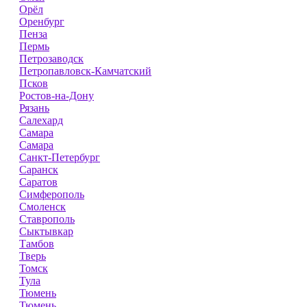
Орёл
Оренбург
Пенза
Пермь
Петрозаводск
Петропавловск-Камчатский
Псков
Ростов-на-Дону
Рязань
Салехард
Самара
Самара
Санкт-Петербург
Саранск
Саратов
Симферополь
Смоленск
Ставрополь
Сыктывкар
Тамбов
Тверь
Томск
Тула
Тюмень
Тюмень