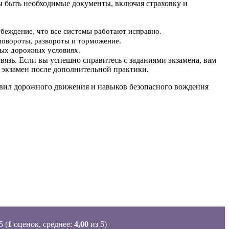
ы быть необходимые документы, включая страховку и
убеждение, что все системы работают исправно.
повороты, развороты и торможение.
ьных дорожных условиях.
вязь. Если вы успешно справитесь с заданиями экзамена, вам
 экзамен после дополнительной практики.
равил дорожного движения и навыков безопасного вождения
(
1
оценок, среднее:
4,00
из 5)