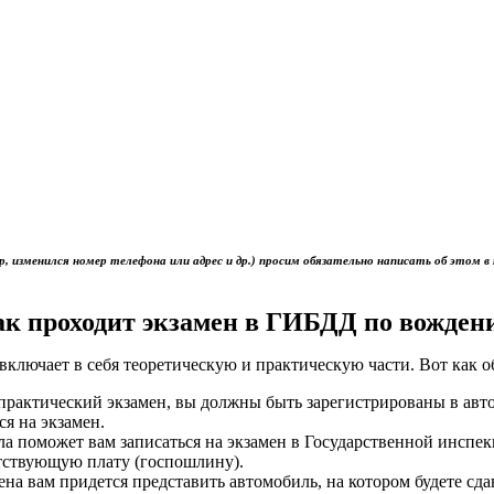
р, изменился номер телефона или адрес и др.) просим обязательно написать об это
ак проходит экзамен в ГИБДД по вожден
включает в себя теоретическую и практическую части. Вот как 
ь практический экзамен, вы должны быть зарегистрированы в ав
ся на экзамен.
ола поможет вам записаться на экзамен в Государственной инс
тствующую плату (госпошлину).
мена вам придется представить автомобиль, на котором будете сд