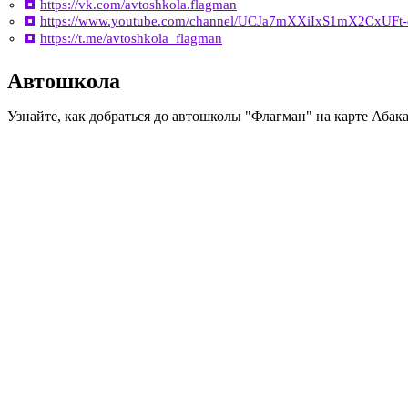
https://vk.com/avtoshkola.flagman
https://www.youtube.com/channel/UCJa7mXXiIxS1mX2CxUFt
https://t.me/avtoshkola_flagman
Автошкола
Узнайте, как добраться до автошколы "Флагман" на карте Абак