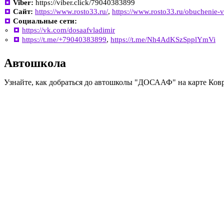
Viber:
https://viber.click/79040383899
Сайт:
https://www.rosto33.ru/
,
https://www.rosto33.ru/obuchenie-
Социальные сети:
https://vk.com/dosaafvladimir
https://t.me/+79040383899
,
https://t.me/Nh4AdKSzSpplYmVi
Автошкола
Узнайте, как добраться до автошколы "ДОСААФ" на карте Ков