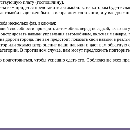
тствующую плату (госпошлину).
мена вам придется представить автомобиль, на котором будете сд
 автомобиль должен быть в исправном состоянии, и у вас должн
себя несколько фаз, включая:
вашей способности проверить автомобиль перед поездкой, включая 
онстрировать навыки управления автомобилем, включая маневры, 
на дороги города, где вам предстоит показать свои навыки в реал
ктор или экзаменатор оценит ваши навыки и даст вам обратную с
атегории. В противном случае, вам могут предложить повторить
о подготовиться, чтобы успешно сдать его. Соблюдение всех п