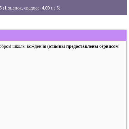
(
1
оценок, среднее:
4,00
из 5)
выбором школы вождения
(отзывы предоставлены сервисом