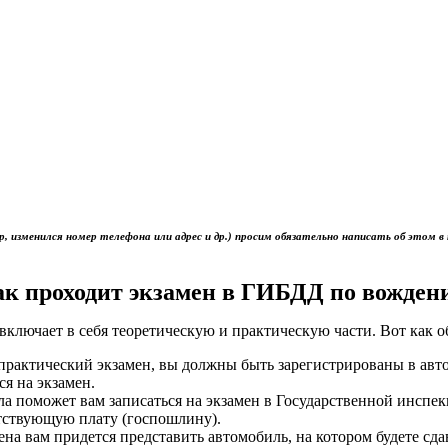
р, изменился номер телефона или адрес и др.) просим обязательно написать об это
ак проходит экзамен в ГИБДД по вожден
включает в себя теоретическую и практическую части. Вот как 
ь практический экзамен, вы должны быть зарегистрированы в ав
ся на экзамен.
ола поможет вам записаться на экзамен в Государственной инс
тствующую плату (госпошлину).
мена вам придется представить автомобиль, на котором будете сд