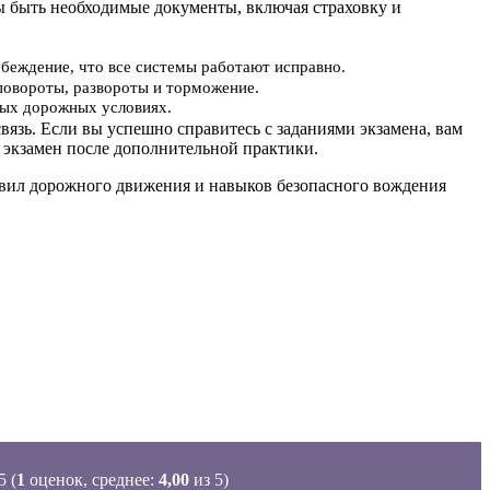
ы быть необходимые документы, включая страховку и
убеждение, что все системы работают исправно.
повороты, развороты и торможение.
ьных дорожных условиях.
вязь. Если вы успешно справитесь с заданиями экзамена, вам
 экзамен после дополнительной практики.
равил дорожного движения и навыков безопасного вождения
(
1
оценок, среднее:
4,00
из 5)