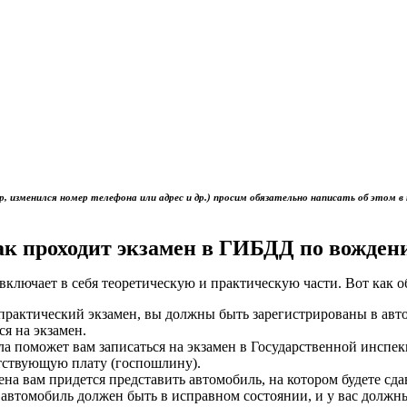
р, изменился номер телефона или адрес и др.) просим обязательно написать об это
ак проходит экзамен в ГИБДД по вожден
включает в себя теоретическую и практическую части. Вот как 
ь практический экзамен, вы должны быть зарегистрированы в ав
ся на экзамен.
ола поможет вам записаться на экзамен в Государственной инс
тствующую плату (госпошлину).
мена вам придется представить автомобиль, на котором будете сд
 автомобиль должен быть в исправном состоянии, и у вас должн