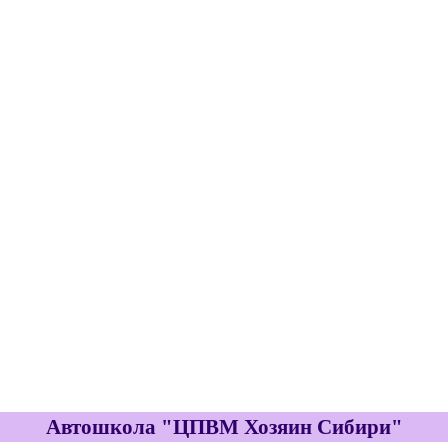
Автошкола "ЦПВМ Хозяин Сибири"