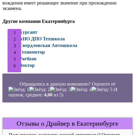
вождения имеет решающее значение при прохождении
экзамена.
Другие компании Екатеринбурга
Курсант
АНО ДПО Техшкола
Свердловская Автошкола
Техномотор
Partizan
Вектор
Обращались в данную компанию? Оцените её
(
1
оценок, среднее:
4,00
из 5)
Отзывы о Драйвер в Екатеринбурге
Пользовались услугами данной автошколы? Оставьте