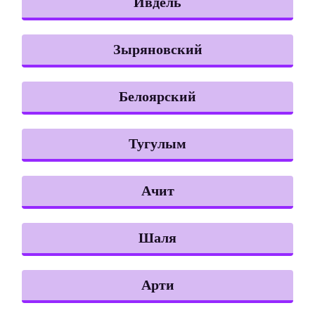
Ивдель
Зыряновский
Белоярский
Тугулым
Ачит
Шаля
Арти