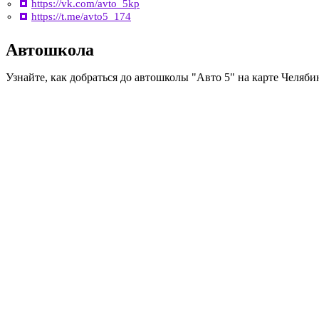
https://vk.com/avto_5kp
https://t.me/avto5_174
Автошкола
Узнайте, как добраться до автошколы "Авто 5" на карте Челяби