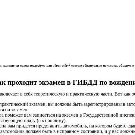
р, изменился номер телефона или адрес и др.) просим обязательно написать об это
ак проходит экзамен в ГИБДД по вожден
включает в себя теоретическую и практическую части. Вот как 
ь практический экзамен, вы должны быть зарегистрированы в ав
ся на экзамен.
ола поможет вам записаться на экзамен в Государственной инс
тствующую плату (госпошлину).
мена вам придется представить автомобиль, на котором будете сд
 автомобиль должен быть в исправном состоянии, и у вас должн