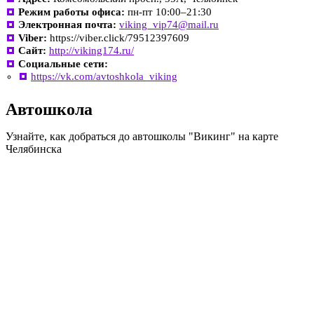
Режим работы офиса:
пн-пт 10:00–21:30
Электронная почта:
viking_vip74@mail.ru
Viber:
https://viber.click/79512397609
Сайт:
http://viking174.ru/
Социальные сети:
https://vk.com/avtoshkola_viking
Автошкола
Узнайте, как добраться до автошколы "Викинг" на карте
Челябинска