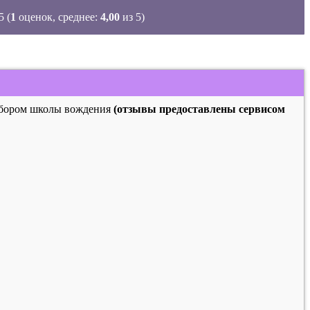
(
1
оценок, среднее:
4,00
из 5)
выбором школы вождения
(отзывы предоставлены сервисом