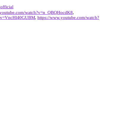
official
w.youtube.com/watch?v=n_QBQHocdK8
,
ch?v=VncHl40GUBM
,
https://www.youtube.com/watch?