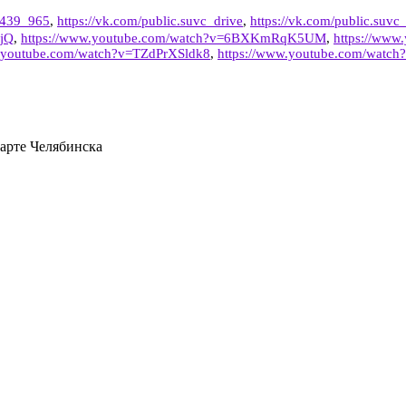
6439_965
,
https://vk.com/public.suvc_drive
,
https://vk.com/public.suvc_
_jQ
,
https://www.youtube.com/watch?v=6BXKmRqK5UM
,
https://ww
w.youtube.com/watch?v=TZdPrXSldk8
,
https://www.youtube.com/wat
арте Челябинска