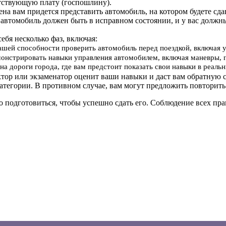
тствующую плату (госпошлину).
мена вам придется представить автомобиль, на котором будете сд
 автомобиль должен быть в исправном состоянии, и у вас должн
себя несколько фаз, включая:
вашей способности проверить автомобиль перед поездкой, включая 
онстрировать навыки управления автомобилем, включая маневры, 
на дороги города, где вам предстоит показать свои навыки в реал
ктор или экзаменатор оценит ваши навыки и даст вам обратную с
атегории. В противном случае, вам могут предложить повторить
о подготовиться, чтобы успешно сдать его. Соблюдение всех п