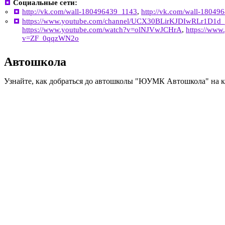
Социальные сети:
http://vk.com/wall-180496439_1143
,
http://vk.com/wall-18049
https://www.youtube.com/channel/UCX30BLirKJDIwRLr1D1d
https://www.youtube.com/watch?v=olNJVwJCHrA
,
https://ww
v=ZF_0qqzWN2o
Автошкола
Узнайте, как добраться до автошколы "ЮУМК Автошкола" на к