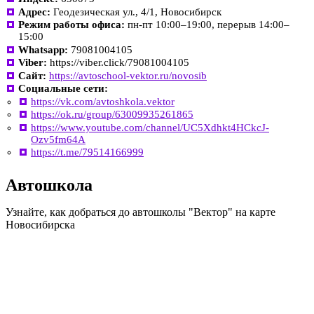
Адрес:
Геодезическая ул., 4/1, Новосибирск
Режим работы офиса:
пн-пт 10:00–19:00, перерыв 14:00–
15:00
Whatsapp:
79081004105
Viber:
https://viber.click/79081004105
Сайт:
https://avtoschool-vektor.ru/novosib
Социальные сети:
https://vk.com/avtoshkola.vektor
https://ok.ru/group/63009935261865
https://www.youtube.com/channel/UC5Xdhkt4HCkcJ-
Ozv5fm64A
https://t.me/79514166999
Автошкола
Узнайте, как добраться до автошколы "Вектор" на карте
Новосибирска