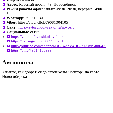
Адрес:
Красный просп., 79, Новосибирск
Режим работы офиса:
пн-пт 09:30–20:30, перерыв 14:00–
15:00
Whatsapp:
79081004105
Viber:
https://viber.click/79081004105
Сайт:
https://avtoschool-vektor.ru/novosib
Социальные сети:
https://vk.com/avtoshkola.vektor
https://ok.ru/group/63009935261865
http://youtube.com/channel/UC5Xdhkt4HCkcJ-Ozv5fm64A
https://t.me/79514166999
Автошкола
Узнайте, как добраться до автошколы "Вектор" на карте
Новосибирска