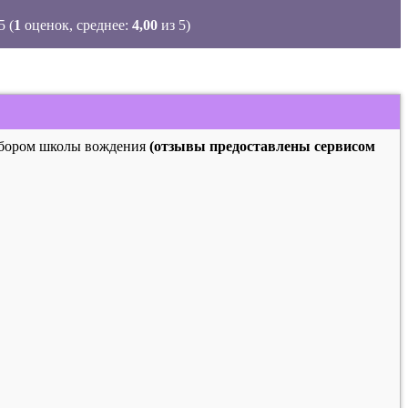
(
1
оценок, среднее:
4,00
из 5)
выбором школы вождения
(отзывы предоставлены сервисом