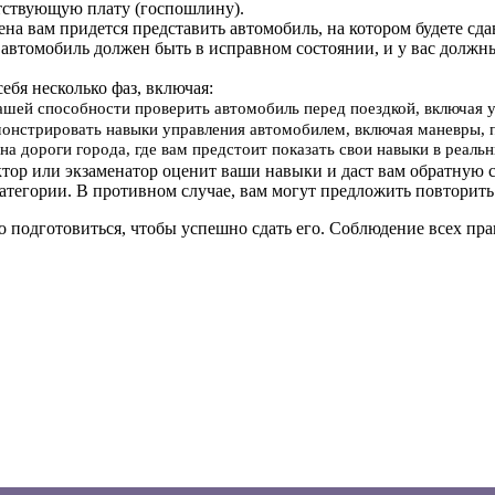
тствующую плату (госпошлину).
мена вам придется представить автомобиль, на котором будете сд
 автомобиль должен быть в исправном состоянии, и у вас должн
себя несколько фаз, включая:
вашей способности проверить автомобиль перед поездкой, включая 
онстрировать навыки управления автомобилем, включая маневры, 
на дороги города, где вам предстоит показать свои навыки в реал
ктор или экзаменатор оценит ваши навыки и даст вам обратную с
атегории. В противном случае, вам могут предложить повторить
о подготовиться, чтобы успешно сдать его. Соблюдение всех п