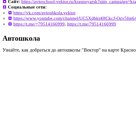
Сайт:
https://avtoschool-vektor.ru/krasnoyarsk?utm_campaign=
Социальные сети:
https://vk.com/avtoshkola.vektor
https://www.youtube.com/channel/UC5Xdhkt4HCkcJ-Ozv5fm6
https://t.me/+79514166999
,
https://t.me/79514166999
Автошкола
Узнайте, как добраться до автошколы "Вектор" на карте Красно