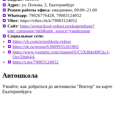
Адрес:
ул. Попова, 2, Екатеринбург
Режим работы офиса:
ежедневно, 09:00–21:00
Whatsapp:
79026776428, 79083124052
Viber:
https://viber.click/79083124052
Сайт:
https://avtoschool-vektor.ru/ekaterinburg?
utm_campaign=ekb&utm_source=yandexmap
Социальные сети:
https://vk.com/avtoshkola.vektor
https://ok.ru/group/63009935261865
https://www.youtube.com/channel/UC5Xdhkt4HCkcJ-
Ozv5fm64A
https://t.me/79083124052
Автошкола
Узнайте, как добраться до автошколы "Вектор" на карте
Екатеринбурга