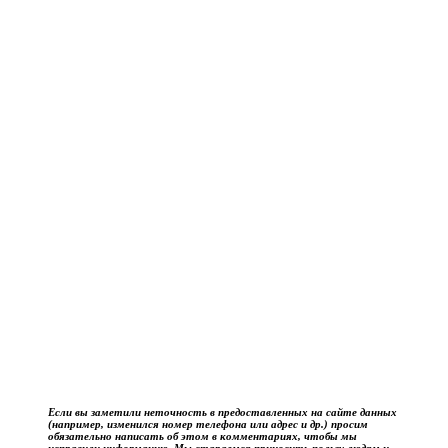
Если вы заметили неточность в предоставленных на сайте данных
(например, изменился номер телефона или адрес и др.) просим
обязательно написать об этом в комментариях, чтобы мы
исправили информацию. Мы стараемся приносить пользу людям и