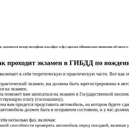
р, изменился номер телефона или адрес и др.) просим обязательно написать об это
ак проходит экзамен в ГИБДД по вожден
включает в себя теоретическую и практическую части. Вот как 
ь практический экзамен, вы должны быть зарегистрированы в ав
ся на экзамен.
ола поможет вам записаться на экзамен в Государственной инс
тствующую плату (госпошлину).
мена вам придется представить автомобиль, на котором будете сд
 автомобиль должен быть в исправном состоянии, и у вас должн
себя несколько фаз, включая:
вашей способности проверить автомобиль перед поездкой, включая 