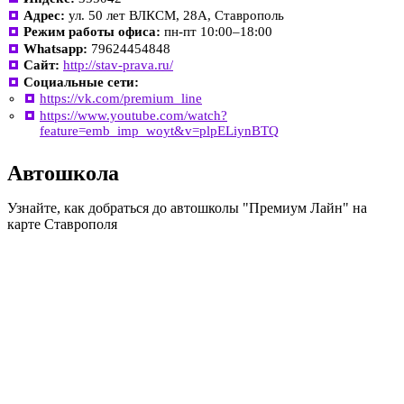
Адрес:
ул. 50 лет ВЛКСМ, 28А, Ставрополь
Режим работы офиса:
пн-пт 10:00–18:00
Whatsapp:
79624454848
Сайт:
http://stav-prava.ru/
Социальные сети:
https://vk.com/premium_line
https://www.youtube.com/watch?
feature=emb_imp_woyt&v=plpELiynBTQ
Автошкола
Узнайте, как добраться до автошколы "Премиум Лайн" на
карте Ставрополя