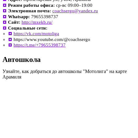
Режим работы офиса:
ср-вс 09:00–19:00
Электронная почта:
coachsergo@yandex.ru
Whatsapp:
79655398737
Сайт:
http://mxekb.ru/
Социальные сети:
https://vk.com/motoliga
https://www.youtube.com/@coachsergo
https://t.me/+79655398737
Автошкола
Узнайте, как добраться до автошколы "Мотолига" на карте
Арамиля