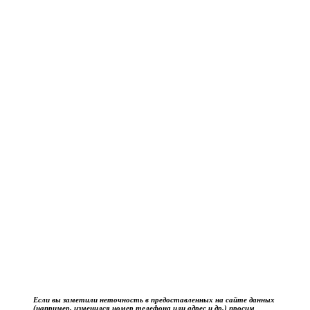
Если вы заметили неточность в предоставленных на сайте данных
(например, изменился номер телефона или адрес и др.) просим