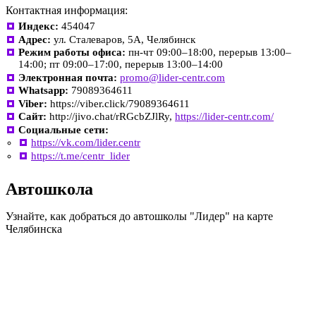
Контактная информация:
Индекс:
454047
Адрес:
ул. Сталеваров, 5А, Челябинск
Режим работы офиса:
пн-чт 09:00–18:00, перерыв 13:00–
14:00; пт 09:00–17:00, перерыв 13:00–14:00
Электронная почта:
promo@lider-centr.com
Whatsapp:
79089364611
Viber:
https://viber.click/79089364611
Сайт:
http://jivo.chat/rRGcbZJlRy,
https://lider-centr.com/
Социальные сети:
https://vk.com/lider.centr
https://t.me/centr_lider
Автошкола
Узнайте, как добраться до автошколы "Лидер" на карте
Челябинска