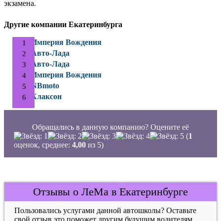
экзамена.
Другие компании Екатеринбурга
Империя Вождения
Авто-Лада
Авто-Лада
Империя Вождения
NBmoto
Клаксон
Обращались в данную компанию? Оцените её
(
1
оценок, среднее:
4,00
из 5)
Отзывы о ЛеМа в Екатеринбурге
Пользовались услугами данной автошколы? Оставьте
свой отзыв это поможет другим будущим водителям