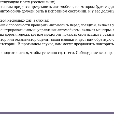
тствующую плату (госпошлину).
мена вам придется представить автомобиль, на котором будете сд
 автомобиль должен быть в исправном состоянии, и у вас должн
себя несколько фаз, включая:
вашей способности проверить автомобиль перед поездкой, включая 
онстрировать навыки управления автомобилем, включая маневры, 
на дороги города, где вам предстоит показать свои навыки в реал
ктор или экзаменатор оценит ваши навыки и даст вам обратную с
атегории. В противном случае, вам могут предложить повторить
о подготовиться, чтобы успешно сдать его. Соблюдение всех п