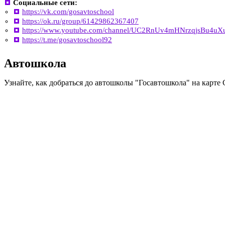
Социальные сети:
https://vk.com/gosavtoschool
https://ok.ru/group/61429862367407
https://www.youtube.com/channel/UC2RnUv4mHNrzqjsBu4uXu
https://t.me/gosavtoschool92
Автошкола
Узнайте, как добраться до автошколы "Госавтошкола" на карте