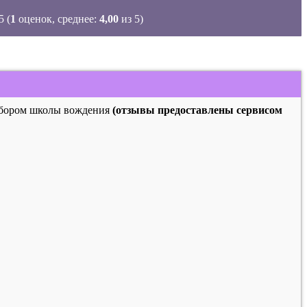
(
1
оценок, среднее:
4,00
из 5)
выбором школы вождения
(отзывы предоставлены сервисом