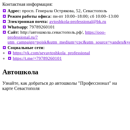
Контактная информация:
Адрес:
просп. Генерала Острякова, 52, Севастополь
Режим работы офиса:
пн-пт 10:00–18:00; сб 10:00–13:00
Электронная почта:
avtoshkola-professional@bk.ru
Whatsapp:
79789260101
Сайт:
http://автошкола.севастополь.рф/,
https://ooo-
professional.ru/?
utm_campaign=poisk&utm_medium=cpc&utm_source=yandex&y
Социальные сети:
https://vk.com/sevavtoshkola_professional
https://t.me/+79789260101
Автошкола
Узнайте, как добраться до автошколы "Профессионал" на
карте Севастополя