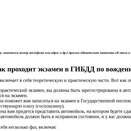
р, изменился номер телефона или адрес и др.) просим обязательно написать об это
ак проходит экзамен в ГИБДД по вожден
включает в себя теоретическую и практическую части. Вот как 
ь практический экзамен, вы должны быть зарегистрированы в ав
ся на экзамен.
ола поможет вам записаться на экзамен в Государственной инс
тствующую плату (госпошлину).
мена вам придется представить автомобиль, на котором будете сд
 автомобиль должен быть в исправном состоянии, и у вас должн
себя несколько фаз, включая: