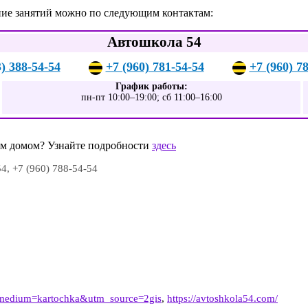
ние занятий можно по следующим контактам:
Автошкола 54
3) 388-54-54
+7 (960) 781-54-54
+7 (960) 7
График работы:
пн-пт 10:00–19:00; сб 11:00–16:00
шим домом? Узнайте подробности
здесь
54, +7 (960) 788-54-54
_medium=kartochka&utm_source=2gis
,
https://avtoshkola54.com/