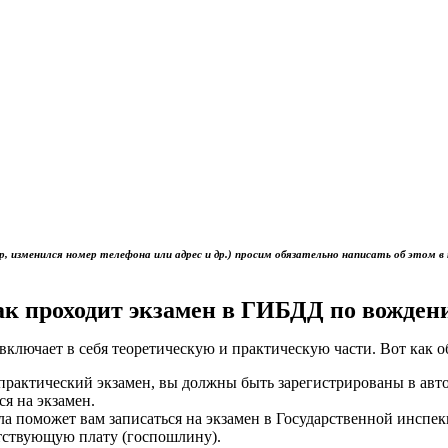
р, изменился номер телефона или адрес и др.) просим обязательно написать об это
ак проходит экзамен в ГИБДД по вожден
включает в себя теоретическую и практическую части. Вот как 
ь практический экзамен, вы должны быть зарегистрированы в ав
ся на экзамен.
ола поможет вам записаться на экзамен в Государственной инс
тствующую плату (госпошлину).