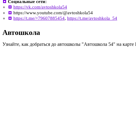
Социальные сети:
https://vk.com/avtoshkola54
https://www.youtube.com/@avtoshkola54
https://t.me/+79607885454
,
https://t.me/avtoshkola_54
Автошкола
Узнайте, как добраться до автошколы "Автошкола 54" на карте