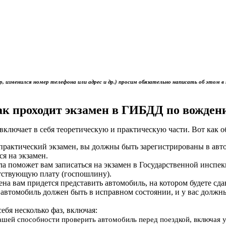
р, изменился номер телефона или адрес и др.) просим обязательно написать об это
ак проходит экзамен в ГИБДД по вожден
включает в себя теоретическую и практическую части. Вот как 
ь практический экзамен, вы должны быть зарегистрированы в ав
ся на экзамен.
ола поможет вам записаться на экзамен в Государственной инс
тствующую плату (госпошлину).
мена вам придется представить автомобиль, на котором будете сд
 автомобиль должен быть в исправном состоянии, и у вас должн
себя несколько фаз, включая:
вашей способности проверить автомобиль перед поездкой, включая 