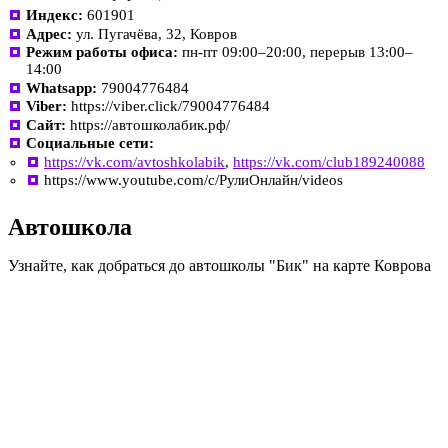
Индекс:
601901
Адрес:
ул. Пугачёва, 32, Ковров
Режим работы офиса:
пн-пт 09:00–20:00, перерыв 13:00–
14:00
Whatsapp:
79004776484
Viber:
https://viber.click/79004776484
Сайт:
https://автошколабик.рф/
Социальные сети:
https://vk.com/avtoshkolabik
,
https://vk.com/club189240088
https://www.youtube.com/c/РулиОнлайн/videos
Автошкола
Узнайте, как добраться до автошколы "Бик" на карте Коврова