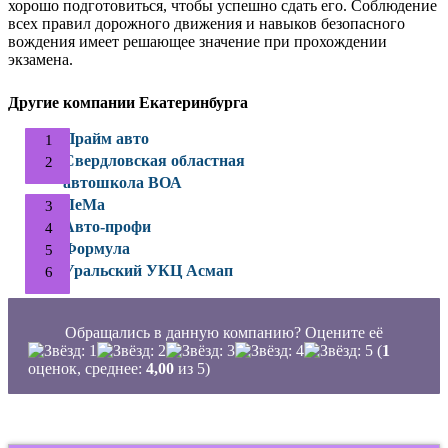
хорошо подготовиться, чтобы успешно сдать его. Соблюдение
всех правил дорожного движения и навыков безопасного
вождения имеет решающее значение при прохождении
экзамена.
Другие компании Екатеринбурга
Прайм авто
Свердловская областная
автошкола ВОА
ЛеМа
Авто-профи
Формула
Уральский УКЦ Асмап
Обращались в данную компанию? Оцените её
(
1
оценок, среднее:
4,00
из 5)