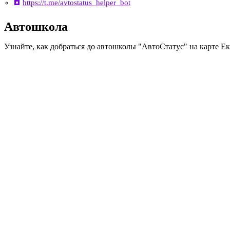
https://t.me/avtostatus_helper_bot
Автошкола
Узнайте, как добраться до автошколы "АвтоСтатус" на карте Е