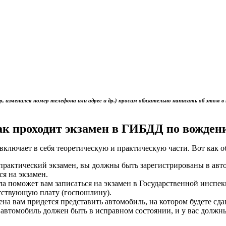
р, изменился номер телефона или адрес и др.) просим обязательно написать об это
ак проходит экзамен в ГИБДД по вожден
включает в себя теоретическую и практическую части. Вот как 
ь практический экзамен, вы должны быть зарегистрированы в ав
ся на экзамен.
ола поможет вам записаться на экзамен в Государственной инс
тствующую плату (госпошлину).
мена вам придется представить автомобиль, на котором будете сд
 автомобиль должен быть в исправном состоянии, и у вас должн