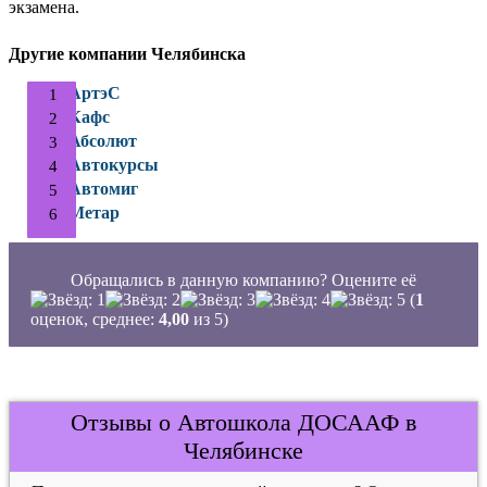
экзамена.
Другие компании Челябинска
АртэС
Кафс
Абсолют
Автокурсы
Автомиг
Метар
Обращались в данную компанию? Оцените её
(
1
оценок, среднее:
4,00
из 5)
Отзывы о Автошкола ДОСААФ в
Челябинске