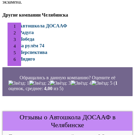
экзамена.
Другие компании Челябинска
Автошкола ДОСААФ
Радуга
Победа
За рулём 74
Перспектива
Индиго
Обращались в данную компанию? Оцените её
(
1
оценок, среднее:
4,00
из 5)
Отзывы о Автошкола ДОСААФ в
Челябинске