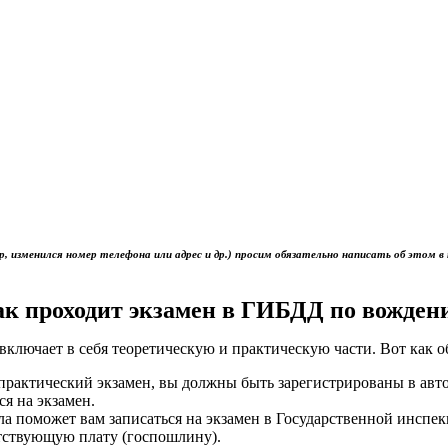
р, изменился номер телефона или адрес и др.) просим обязательно написать об это
ак проходит экзамен в ГИБДД по вожден
включает в себя теоретическую и практическую части. Вот как 
ь практический экзамен, вы должны быть зарегистрированы в ав
ся на экзамен.
ола поможет вам записаться на экзамен в Государственной инс
тствующую плату (госпошлину).