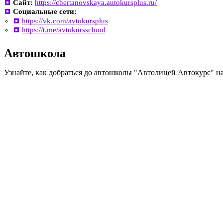
Сайт:
https://chertanovskaya.autokursplus.ru/
Социальные сети:
https://vk.com/avtokursplus
https://t.me/avtokursschool
Автошкола
Узнайте, как добраться до автошколы "Автолицей Автокурс" н