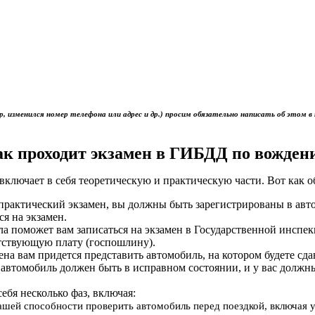
р, изменился номер телефона или адрес и др.) просим обязательно написать об это
ак проходит экзамен в ГИБДД по вожден
включает в себя теоретическую и практическую части. Вот как 
ь практический экзамен, вы должны быть зарегистрированы в ав
ся на экзамен.
ола поможет вам записаться на экзамен в Государственной инс
тствующую плату (госпошлину).
мена вам придется представить автомобиль, на котором будете сд
 автомобиль должен быть в исправном состоянии, и у вас должн
себя несколько фаз, включая:
вашей способности проверить автомобиль перед поездкой, включая 