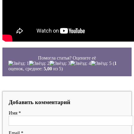
Помогла статья? Оцените её
(
1
оценок, среднее:
5,00
из 5)
Добавить комментарий
Имя
*
Email
*