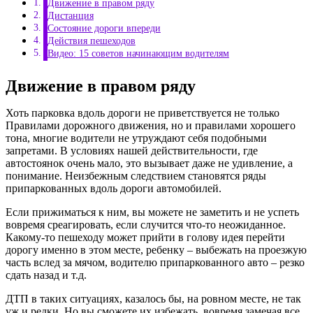
Движение в правом ряду
Дистанция
Состояние дороги впереди
Действия пешеходов
Видео: 15 советов начинающим водителям
Движение в правом ряду
Хоть парковка вдоль дороги не приветствуется не только
Правилами дорожного движения, но и правилами хорошего
тона, многие водители не утруждают себя подобными
запретами. В условиях нашей действительности, где
автостоянок очень мало, это вызывает даже не удивление, а
понимание. Неизбежным следствием становятся ряды
припаркованных вдоль дороги автомобилей.
Если прижиматься к ним, вы можете не заметить и не успеть
вовремя среагировать, если случится что-то неожиданное.
Какому-то пешеходу может прийти в голову идея перейти
дорогу именно в этом месте, ребенку – выбежать на проезжую
часть вслед за мячом, водителю припаркованного авто – резко
сдать назад и т.д.
ДТП в таких ситуациях, казалось бы, на ровном месте, не так
уж и редки. Но вы сможете их избежать, вовремя замечая все