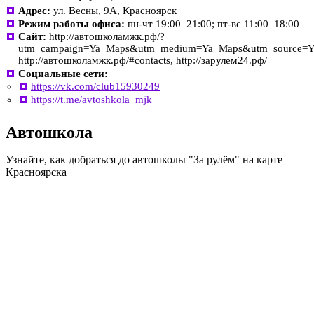
Адрес:
ул. Весны, 9А, Красноярск
Режим работы офиса:
пн-чт 19:00–21:00; пт-вс 11:00–18:00
Сайт:
http://автошколамжк.рф/?
utm_campaign=Ya_Maps&utm_medium=Ya_Maps&utm_source=Y
http://автошколамжк.рф/#contacts, http://зарулем24.рф/
Социальные сети:
https://vk.com/club15930249
https://t.me/avtoshkola_mjk
Автошкола
Узнайте, как добраться до автошколы "За рулём" на карте
Красноярска