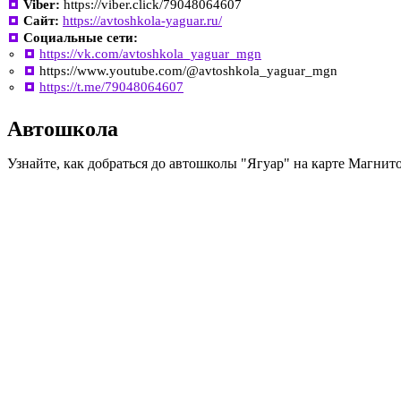
Viber:
https://viber.click/79048064607
Сайт:
https://avtoshkola-yaguar.ru/
Социальные сети:
https://vk.com/avtoshkola_yaguar_mgn
https://www.youtube.com/@avtoshkola_yaguar_mgn
https://t.me/79048064607
Автошкола
Узнайте, как добраться до автошколы "Ягуар" на карте Магнит