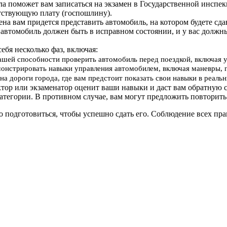
ола поможет вам записаться на экзамен в Государственной инс
тствующую плату (госпошлину).
мена вам придется представить автомобиль, на котором будете сд
 автомобиль должен быть в исправном состоянии, и у вас должн
себя несколько фаз, включая:
вашей способности проверить автомобиль перед поездкой, включая 
онстрировать навыки управления автомобилем, включая маневры, 
на дороги города, где вам предстоит показать свои навыки в реал
ктор или экзаменатор оценит ваши навыки и даст вам обратную с
атегории. В противном случае, вам могут предложить повторить
о подготовиться, чтобы успешно сдать его. Соблюдение всех п