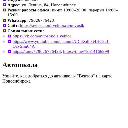
Адрес:
ул. Ленина, 84, Новосибирск
Режим работы офиса:
пн-пт 10:00–20:00, перерыв 14:00–
15:00
Whatsapp:
79026776428
Сайт:
https://avtoschool-vektor.ru/novosib
Социальные сети:
https://vk.com/avtoshkola.vektor
https://www.youtube.com/channel/UC5Xdhkt4HCkcJ-
Ozv5fm64A
https://t.me/+79026776428
,
https://t.me/79514166999
Автошкола
Узнайте, как добраться до автошколы "Вектор" на карте
Новосибирска