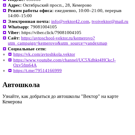
Адрес:
Октябрьский просп., 28, Кемерово
Режим работы офиса:
ежедневно, 10:00–21:00, перерыв
14:00–15:00
Электронная почта:
info@vektor42.com
,
tvoivektor@mail.ru
Whatsapp:
79081004105
Viber:
https://viber.click/79081004105
Сайт:
https://avtoschool-vektor.ru/kemerovo?
utm_campaign=kemerovo&utm_source=yandexmap
Социальные сети:
https://vk.com/avtoshkola.vektor
https://www.youtube.com/channel/UC5Xdhkt4HCkcJ-
Ozv5fm64A
https://t.me/79514166999
Автошкола
Узнайте, как добраться до автошколы "Вектор" на карте
Кемерова