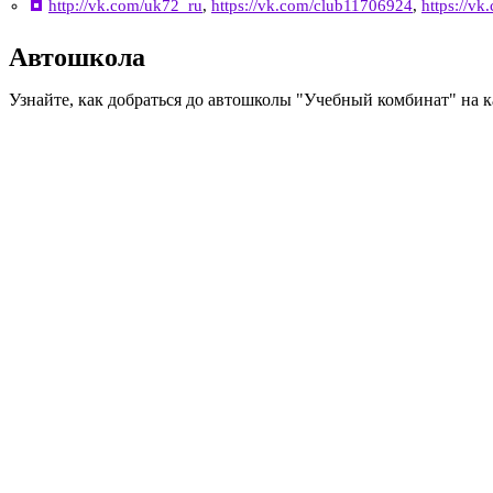
http://vk.com/uk72_ru
,
https://vk.com/club11706924
,
https://v
Автошкола
Узнайте, как добраться до автошколы "Учебный комбинат" на 