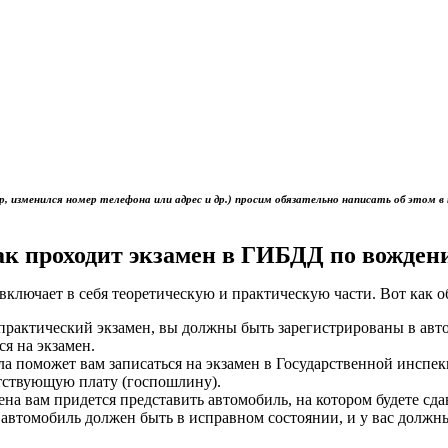
р, изменился номер телефона или адрес и др.) просим обязательно написать об это
ак проходит экзамен в ГИБДД по вожден
включает в себя теоретическую и практическую части. Вот как 
ь практический экзамен, вы должны быть зарегистрированы в ав
ся на экзамен.
ола поможет вам записаться на экзамен в Государственной инс
тствующую плату (госпошлину).
мена вам придется представить автомобиль, на котором будете сд
 автомобиль должен быть в исправном состоянии, и у вас должн