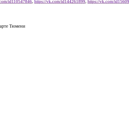
k.com/id110547846
,
https://vk.com/id144261899
,
https://vk.com/id1560
карте Тюмени