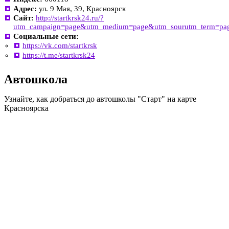
Адрес:
ул. 9 Мая, 39, Красноярск
Сайт:
http://startkrsk24.ru/?
utm_campaign=page&utm_medium=page&utm_sourutm_term=pa
Социальные сети:
https://vk.com/startkrsk
https://t.me/startkrsk24
Автошкола
Узнайте, как добраться до автошколы "Старт" на карте
Красноярска