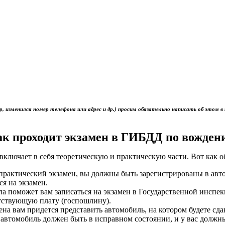
р, изменился номер телефона или адрес и др.) просим обязательно написать об это
ак проходит экзамен в ГИБДД по вожден
включает в себя теоретическую и практическую части. Вот как 
ь практический экзамен, вы должны быть зарегистрированы в ав
ся на экзамен.
ола поможет вам записаться на экзамен в Государственной инс
тствующую плату (госпошлину).
мена вам придется представить автомобиль, на котором будете сд
 автомобиль должен быть в исправном состоянии, и у вас должн