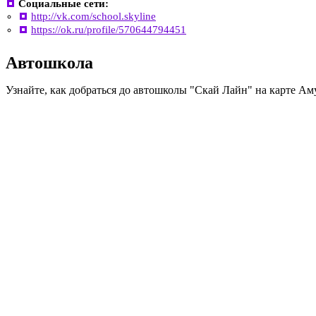
Социальные сети:
http://vk.com/school.skyline
https://ok.ru/profile/570644794451
Автошкола
Узнайте, как добраться до автошколы "Скай Лайн" на карте Ам