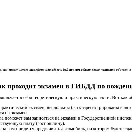
р, изменился номер телефона или адрес и др.) просим обязательно написать об это
ак проходит экзамен в ГИБДД по вожден
включает в себя теоретическую и практическую части. Вот как 
ь практический экзамен, вы должны быть зарегистрированы в ав
ся на экзамен.
ола поможет вам записаться на экзамен в Государственной инс
тствующую плату (госпошлину).
мена вам придется представить автомобиль, на котором будете сд