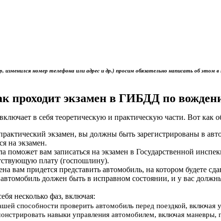
р, изменился номер телефона или адрес и др.) просим обязательно написать об это
ак проходит экзамен в ГИБДД по вожден
включает в себя теоретическую и практическую части. Вот как 
ь практический экзамен, вы должны быть зарегистрированы в ав
ся на экзамен.
ола поможет вам записаться на экзамен в Государственной инс
тствующую плату (госпошлину).
мена вам придется представить автомобиль, на котором будете сд
 автомобиль должен быть в исправном состоянии, и у вас должн
себя несколько фаз, включая:
вашей способности проверить автомобиль перед поездкой, включая 
онстрировать навыки управления автомобилем, включая маневры, 