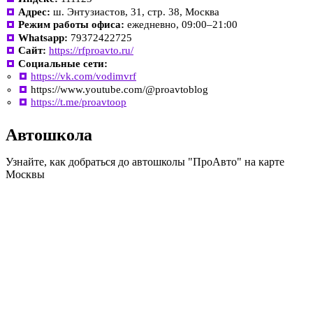
Адрес:
ш. Энтузиастов, 31, стр. 38, Москва
Режим работы офиса:
ежедневно, 09:00–21:00
Whatsapp:
79372422725
Сайт:
https://rfproavto.ru/
Социальные сети:
https://vk.com/vodimvrf
https://www.youtube.com/@proavtoblog
https://t.me/proavtoop
Автошкола
Узнайте, как добраться до автошколы "ПроАвто" на карте
Москвы