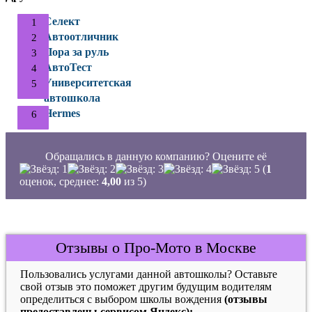
Селект
Автоотличник
Пора за руль
АвтоТест
Университетская
автошкола
Hermes
Обращались в данную компанию? Оцените её
(
1
оценок, среднее:
4,00
из 5)
Отзывы о Про-Мото в Москве
Пользовались услугами данной автошколы? Оставьте
свой отзыв это поможет другим будущим водителям
определиться с выбором школы вождения
(отзывы
предоставлены сервисом Яндекс):