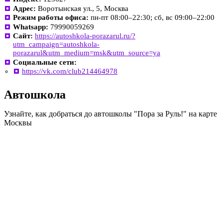
Адрес:
Воротынская ул., 5, Москва
Режим работы офиса:
пн-пт 08:00–22:30; сб, вс 09:00–22:00
Whatsapp:
79990059269
Сайт:
https://autoshkola-porazarul.ru/?
utm_campaign=autoshkola-
porazarul&utm_medium=msk&utm_source=ya
Социальные сети:
https://vk.com/club214464978
Автошкола
Узнайте, как добраться до автошколы "Пора за Руль!" на карте
Москвы