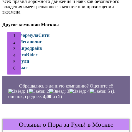
всех правил дорожного движения и навыков безопасного
вождения имеет решающее значение при прохождении
экзамена.
Другие компании Москвы
ФормулаСити
Мегаполис
Евродрайв
ProRider
Рули
Амг
Обращались в данную компанию? Оцените её
(
1
оценок, среднее:
4,00
из 5)
Отзывы о Пора за Руль! в Москве