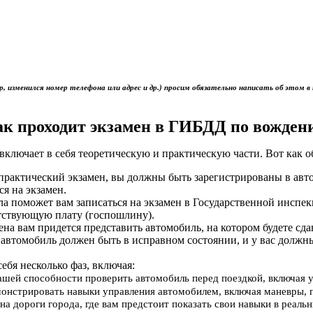
р, изменился номер телефона или адрес и др.) просим обязательно написать об это
ак проходит экзамен в ГИБДД по вожден
включает в себя теоретическую и практическую части. Вот как 
ь практический экзамен, вы должны быть зарегистрированы в ав
ся на экзамен.
ола поможет вам записаться на экзамен в Государственной инс
тствующую плату (госпошлину).
мена вам придется представить автомобиль, на котором будете сд
 автомобиль должен быть в исправном состоянии, и у вас должн
себя несколько фаз, включая:
вашей способности проверить автомобиль перед поездкой, включая 
онстрировать навыки управления автомобилем, включая маневры, 
на дороги города, где вам предстоит показать свои навыки в реал