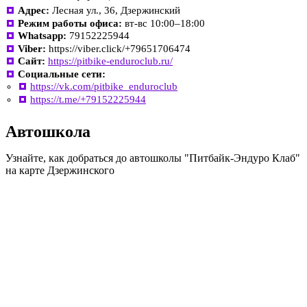
Адрес:
Лесная ул., 36, Дзержинский
Режим работы офиса:
вт-вс 10:00–18:00
Whatsapp:
79152225944
Viber:
https://viber.click/+79651706474
Сайт:
https://pitbike-enduroclub.ru/
Социальные сети:
https://vk.com/pitbike_enduroclub
https://t.me/+79152225944
Автошкола
Узнайте, как добраться до автошколы "Питбайк-Эндуро Клаб"
на карте Дзержинского