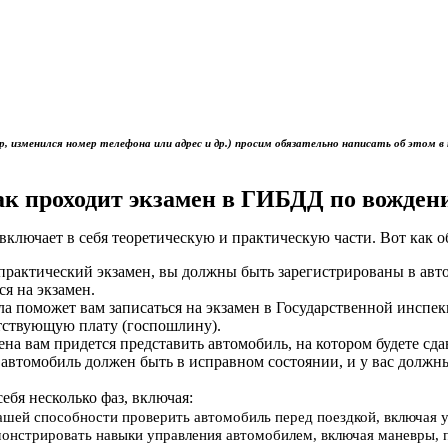
р, изменился номер телефона или адрес и др.) просим обязательно написать об это
ак проходит экзамен в ГИБДД по вожден
включает в себя теоретическую и практическую части. Вот как 
ь практический экзамен, вы должны быть зарегистрированы в ав
ся на экзамен.
ола поможет вам записаться на экзамен в Государственной инс
тствующую плату (госпошлину).
мена вам придется представить автомобиль, на котором будете сд
 автомобиль должен быть в исправном состоянии, и у вас должн
себя несколько фаз, включая:
вашей способности проверить автомобиль перед поездкой, включая 
онстрировать навыки управления автомобилем, включая маневры, 