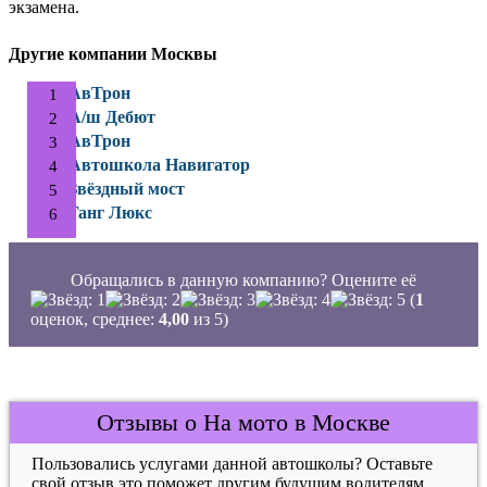
экзамена.
Другие компании Москвы
АвТрон
А/ш Дебют
АвТрон
Автошкола Навигатор
Звёздный мост
Ганг Люкс
Обращались в данную компанию? Оцените её
(
1
оценок, среднее:
4,00
из 5)
Отзывы о На мото в Москве
Пользовались услугами данной автошколы? Оставьте
свой отзыв это поможет другим будущим водителям