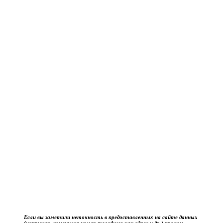
Если вы заметили неточность в предоставленных на сайте данных
(например, изменился номер телефона или адрес и др.) просим