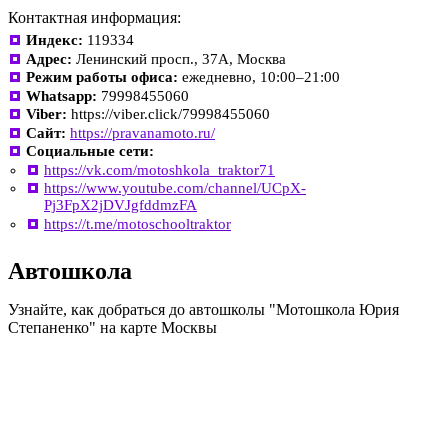
Контактная информация:
Индекс:
119334
Адрес:
Ленинский просп., 37А, Москва
Режим работы офиса:
ежедневно, 10:00–21:00
Whatsapp:
79998455060
Viber:
https://viber.click/79998455060
Сайт:
https://pravanamoto.ru/
Социальные сети:
https://vk.com/motoshkola_traktor71
https://www.youtube.com/channel/UCpX-
Pj3FpX2jDVJgfddmzFA
https://t.me/motoschooltraktor
Автошкола
Узнайте, как добраться до автошколы "Мотошкола Юрия
Степаненко" на карте Москвы